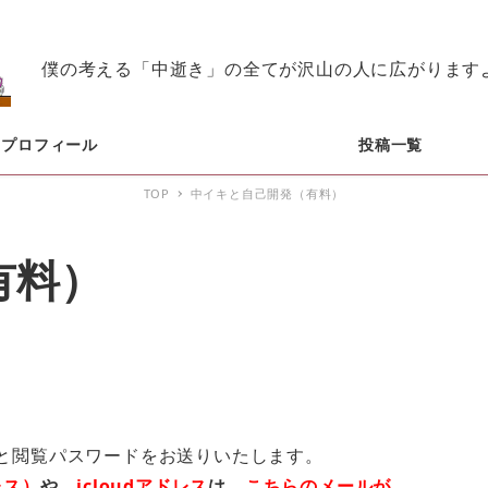
僕の考える「中逝き」の全てが沢山の人に広がります
プロフィール
投稿一覧
TOP
中イキと自己開発（有料）
有料）
Lと閲覧パスワードをお送りいたします。
レス）
や、
icloudアドレス
は、
こちらのメールが